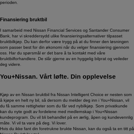
perioden.
Finansiering bruktbil
I samarbeid med Nissan Financial Services og Santander Consumer
Bank, har vi skreddersydd ulike finansieringsalternativer tilpasset
bruktbilkjøp. Du kan derfor være trygg på at du finner den løsningen
som passer best for din økonomi når du velger finansiering gjennom
oss. Har du spørsmål er det bare å ta kontakt med våre
bruktbilforhandlere. De slår gjerne av en hyggelig bilprat og veileder
deg videre.
You+Nissan. Vårt løfte. Din opplevelse
Kjøp av en Nissan bruktbil fra Nissan Intelligent Choice er nesten som
å kjøpe en helt ny bil, så dersom du melder deg inn i You+Nissan, vil
du få samme rettigheter som du får ved nybilkjøp. Som privatkunde
kan du nyte godt av fordelene med medlemskap i You+Nissan
kundeprogram. Du vil bli behandlet på en ærlig, åpen og kundevennlig
måte. Vi vil ta vare på deg. Vi lover.
Hvis du ikke fant din foretrukne brukte Nissan, kan du også ta en titt på