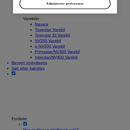
Administrer preferanser
Varebiler
Navara
Townstar Varebil
Townstar El-Varebil
NV250 Varebil
e-NV200 Varebil
Primastar/NV300 Varebil
Interstar/NV400 Varebil
Beregn innbyttepris
Søk etter kjøretøy
Fordeler
Hva er Nissan intelligent valg?