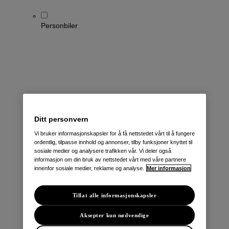
Personbiler
Qashqai
Ditt personvern
LEAF
ARIYA
Vi bruker informasjonskapsler for å få nettstedet vårt til å fungere
ordentlig, tilpasse innhold og annonser, tilby funksjoner knyttet til
X-Trail
sosiale medier og analysere trafikken vår. Vi deler også
Townstar Kombi
informasjon om din bruk av nettstedet vårt med våre partnere
e-NV200 Evalia
innenfor sosiale medier, reklame og analyse.
Mer informasjon
Primastar/NV300 Kombi
Tillat alle informasjonskapsler
Aksepter kun nødvendige