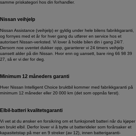
samme priskategori hos din forhandler.
Nissan veihjelp
Nissan Assistance (veihjelp) er gyldig under hele bilens fabrikkgaranti,
og fornyes med et år for hver gang du utfører en service hos et
autorisert Nissan-verksted. Vi lover å holde bilen din i gang 24/7.
Dersom noe uventet dukker opp, garanterer vi 24 timers veihjelp
uansett alder på din Nissan. Hvor enn og uansett, bare ring 66 98 39
27, så er vi der for deg.
Minimum 12 måneders garanti
Hver Nissan Intelligent Choice bruktbil kommer med fabrikkgaranti på
minimum 12 måneder eller 20 000 km (det som oppnås først).
Elbil-batteri kvalitetsgaranti
Vi vet at du ønsker en forsikring om et funksjonelt batteri når du kjøper
en brukt elbil. Derfor lover vi å bytte ut batterideler som forårsaker et
kapasitetstap på mer en 9 streker (av 12), innen batterigaranti-