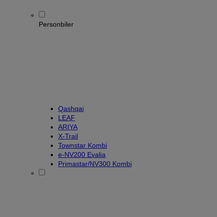
Personbiler
Qashqai
LEAF
ARIYA
X-Trail
Townstar Kombi
e-NV200 Evalia
Primastar/NV300 Kombi