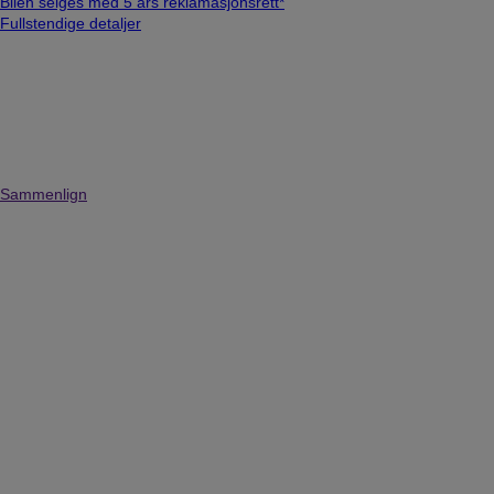
Bilen selges med 5 års reklamasjonsrett*
Fullstendige detaljer
Sammenlign