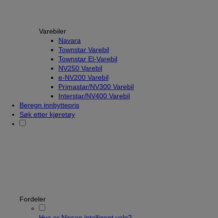
Varebiler
Navara
Townstar Varebil
Townstar El-Varebil
NV250 Varebil
e-NV200 Varebil
Primastar/NV300 Varebil
Interstar/NV400 Varebil
Beregn innbyttepris
Søk etter kjøretøy
Fordeler
Hva er Nissan intelligent valg?