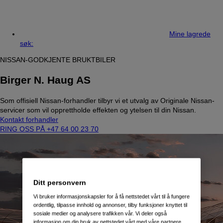
Mine lagrede
søk:
NISSAN-GODKJENTE BRUKTBILER
Birger N. Haug AS
Som offisiell Nissan-forhandler tilbyr vi et utvalg av Originale Nissan-
servicer som vil opprettholde effekten og ytelsen til din Nissan.
Kontakt forhandler
RING OSS PÅ +47 64 00 23 70
Ditt personvern
Vi bruker informasjonskapsler for å få nettstedet vårt til å fungere
ordentlig, tilpasse innhold og annonser, tilby funksjoner knyttet til
sosiale medier og analysere trafikken vår. Vi deler også
informasjon om din bruk av nettstedet vårt med våre partnere