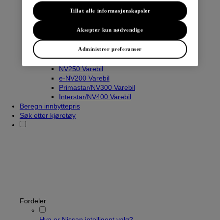
Tillat alle informasjonskapsler
Aksepter kun nødvendige
Varebiler
Navara
Administrer preferanser
Townstar Varebil
Townstar El-Varebil
NV250 Varebil
e-NV200 Varebil
Primastar/NV300 Varebil
Interstar/NV400 Varebil
Beregn innbyttepris
Søk etter kjøretøy
Fordeler
Hva er Nissan intelligent valg?