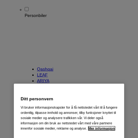
Personbiler
Qashqai
LEAF
ARIYA
X-Trail
Townstar Kombi
e-NV200 Evalia
Ditt personvern
Primastar/NV300 Kombi
Vi bruker informasjonskapsler for å få nettstedet vårt til å fungere
ordentlig, tilpasse innhold og annonser, tilby funksjoner knyttet til
sosiale medier og analysere trafikken vår. Vi deler også
informasjon om din bruk av nettstedet vårt med våre partnere
innenfor sosiale medier, reklame og analyse.
Mer informasjon