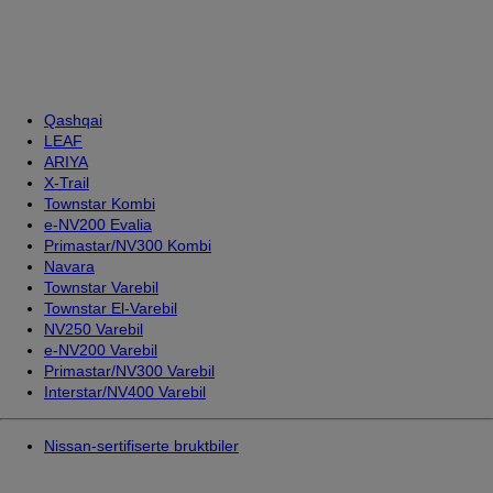
Qashqai
LEAF
ARIYA
X-Trail
Townstar Kombi
e-NV200 Evalia
Primastar/NV300 Kombi
Navara
Townstar Varebil
Townstar El-Varebil
NV250 Varebil
e-NV200 Varebil
Primastar/NV300 Varebil
Interstar/NV400 Varebil
Nissan-sertifiserte bruktbiler