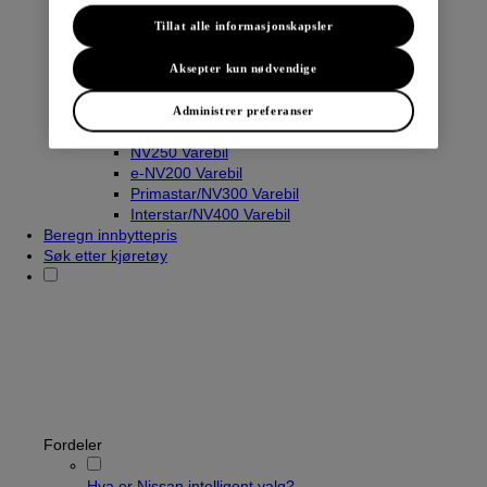
Tillat alle informasjonskapsler
Varebiler
Aksepter kun nødvendige
Navara
Townstar Varebil
Administrer preferanser
Townstar El-Varebil
NV250 Varebil
e-NV200 Varebil
Primastar/NV300 Varebil
Interstar/NV400 Varebil
Beregn innbyttepris
Søk etter kjøretøy
Fordeler
Hva er Nissan intelligent valg?