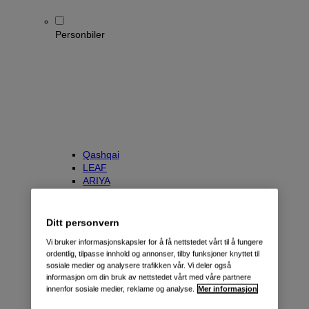
Personbiler
Qashqai
LEAF
ARIYA
X-Trail
Townstar Kombi
e-NV200 Evalia
Ditt personvern
Primastar/NV300 Kombi
Vi bruker informasjonskapsler for å få nettstedet vårt til å fungere
ordentlig, tilpasse innhold og annonser, tilby funksjoner knyttet til
sosiale medier og analysere trafikken vår. Vi deler også
informasjon om din bruk av nettstedet vårt med våre partnere
innenfor sosiale medier, reklame og analyse.
Mer informasjon