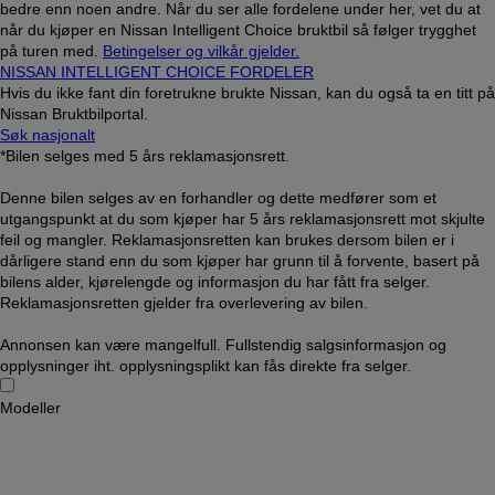
bedre enn noen andre. Når du ser alle fordelene under her, vet du at
når du kjøper en Nissan Intelligent Choice bruktbil så følger trygghet
på turen med.
Betingelser og vilkår gjelder.
NISSAN INTELLIGENT CHOICE FORDELER
Hvis du ikke fant din foretrukne brukte Nissan, kan du også ta en titt på
Nissan Bruktbilportal.
Søk nasjonalt
*Bilen selges med 5 års reklamasjonsrett.
Denne bilen selges av en forhandler og dette medfører som et
utgangspunkt at du som kjøper har 5 års reklamasjonsrett mot skjulte
feil og mangler. Reklamasjonsretten kan brukes dersom bilen er i
dårligere stand enn du som kjøper har grunn til å forvente, basert på
bilens alder, kjørelengde og informasjon du har fått fra selger.
Reklamasjonsretten gjelder fra overlevering av bilen.
Annonsen kan være mangelfull. Fullstendig salgsinformasjon og
opplysninger iht. opplysningsplikt kan fås direkte fra selger.
Modeller