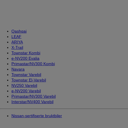
Qashqai
LEAF
ARIYA
X-Trail
Townstar Kombi
e-NV200 Evalia
Primastar/NV300 Kombi
Navara
Townstar Varebil
Townstar El-Varebil
NV250 Varebil
e-NV200 Varebil
Primastar/NV300 Varebil
Interstar/NV400 Varebil
Nissan-sertifiserte bruktbiler