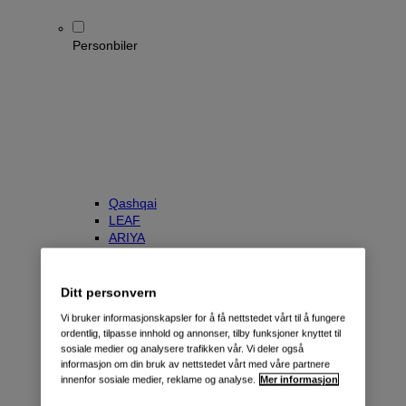
Personbiler
Qashqai
LEAF
ARIYA
X-Trail
Townstar Kombi
e-NV200 Evalia
Ditt personvern
Primastar/NV300 Kombi
Vi bruker informasjonskapsler for å få nettstedet vårt til å fungere
ordentlig, tilpasse innhold og annonser, tilby funksjoner knyttet til
sosiale medier og analysere trafikken vår. Vi deler også
informasjon om din bruk av nettstedet vårt med våre partnere
innenfor sosiale medier, reklame og analyse.
Mer informasjon