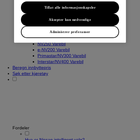
Tillat alle informasjonskapsler
Varebiler
Aksepter kun nødvendige
Navara
Townstar Varebil
Administrer preferanser
Townstar El-Varebil
NV250 Varebil
e-NV200 Varebil
Primastar/NV300 Varebil
Interstar/NV400 Varebil
Beregn innbyttepris
Søk etter kjøretøy
Fordeler
Hva er Nissan intelligent valg?