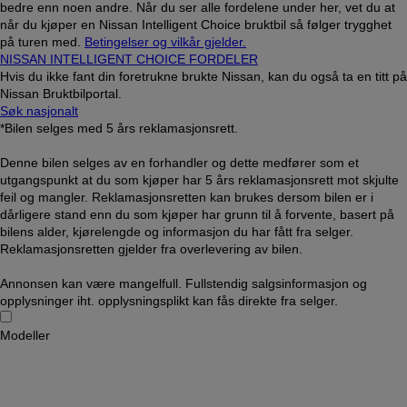
bedre enn noen andre. Når du ser alle fordelene under her, vet du at
når du kjøper en Nissan Intelligent Choice bruktbil så følger trygghet
på turen med.
Betingelser og vilkår gjelder.
NISSAN INTELLIGENT CHOICE FORDELER
Hvis du ikke fant din foretrukne brukte Nissan, kan du også ta en titt på
Nissan Bruktbilportal.
Søk nasjonalt
*Bilen selges med 5 års reklamasjonsrett.
Denne bilen selges av en forhandler og dette medfører som et
utgangspunkt at du som kjøper har 5 års reklamasjonsrett mot skjulte
feil og mangler. Reklamasjonsretten kan brukes dersom bilen er i
dårligere stand enn du som kjøper har grunn til å forvente, basert på
bilens alder, kjørelengde og informasjon du har fått fra selger.
Reklamasjonsretten gjelder fra overlevering av bilen.
Annonsen kan være mangelfull. Fullstendig salgsinformasjon og
opplysninger iht. opplysningsplikt kan fås direkte fra selger.
Modeller