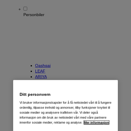
Personbiler
Qashqai
LEAF
ARIYA
X-Trail
Townstar Kombi
e-NV200 Evalia
Ditt personvern
Primastar/NV300 Kombi
Vi bruker informasjonskapsler for å få nettstedet vårt til å fungere
ordentlig, tilpasse innhold og annonser, tilby funksjoner knyttet til
sosiale medier og analysere trafikken vår. Vi deler også
informasjon om din bruk av nettstedet vårt med våre partnere
innenfor sosiale medier, reklame og analyse.
Mer informasjon