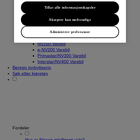
Tillat alle informasjonskapsler
Varebiler
Aksepter kun nødvendige
Navara
Townstar Varebil
Administrer preferanser
Townstar El-Varebil
NV250 Varebil
e-NV200 Varebil
Primastar/NV300 Varebil
Interstar/NV400 Varebil
Beregn innbyttepris
Søk etter kjøretøy
Fordeler
Hva er Nissan intelligent valg?