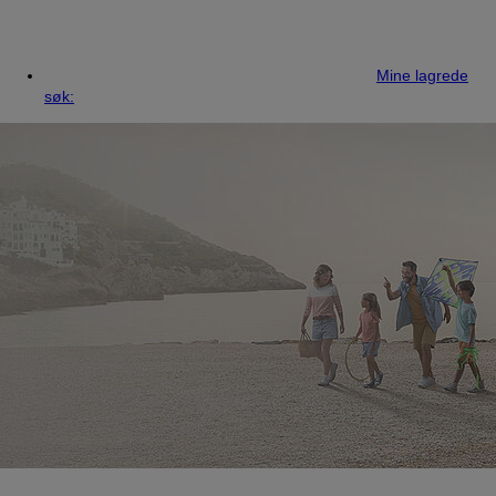
Mine lagrede
søk: