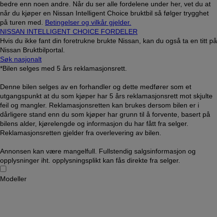
bedre enn noen andre. Når du ser alle fordelene under her, vet du at
når du kjøper en Nissan Intelligent Choice bruktbil så følger trygghet
på turen med.
Betingelser og vilkår gjelder.
NISSAN INTELLIGENT CHOICE FORDELER
Hvis du ikke fant din foretrukne brukte Nissan, kan du også ta en titt på
Nissan Bruktbilportal.
Søk nasjonalt
*Bilen selges med 5 års reklamasjonsrett.
Denne bilen selges av en forhandler og dette medfører som et
utgangspunkt at du som kjøper har 5 års reklamasjonsrett mot skjulte
feil og mangler. Reklamasjonsretten kan brukes dersom bilen er i
dårligere stand enn du som kjøper har grunn til å forvente, basert på
bilens alder, kjørelengde og informasjon du har fått fra selger.
Reklamasjonsretten gjelder fra overlevering av bilen.
Annonsen kan være mangelfull. Fullstendig salgsinformasjon og
opplysninger iht. opplysningsplikt kan fås direkte fra selger.
Modeller