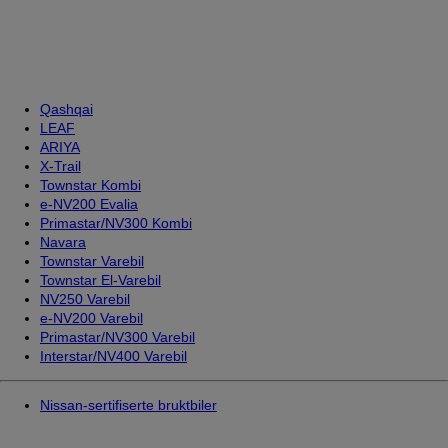
Qashqai
LEAF
ARIYA
X-Trail
Townstar Kombi
e-NV200 Evalia
Primastar/NV300 Kombi
Navara
Townstar Varebil
Townstar El-Varebil
NV250 Varebil
e-NV200 Varebil
Primastar/NV300 Varebil
Interstar/NV400 Varebil
Nissan-sertifiserte bruktbiler