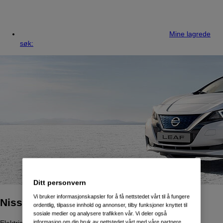
Mine lagrede
søk:
Ditt personvern
Vi bruker informasjonskapsler for å få nettstedet vårt til å fungere
Nissan LEAF bruktbiler
ordentlig, tilpasse innhold og annonser, tilby funksjoner knyttet til
sosiale medier og analysere trafikken vår. Vi deler også
Elektrisk familiebil.
informasjon om din bruk av nettstedet vårt med våre partnere