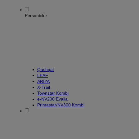
Personbiler
Qashqai
LEAF
ARIYA
X-Trail
Townstar Kombi
e-NV200 Evalia
Primastar/NV300 Kombi