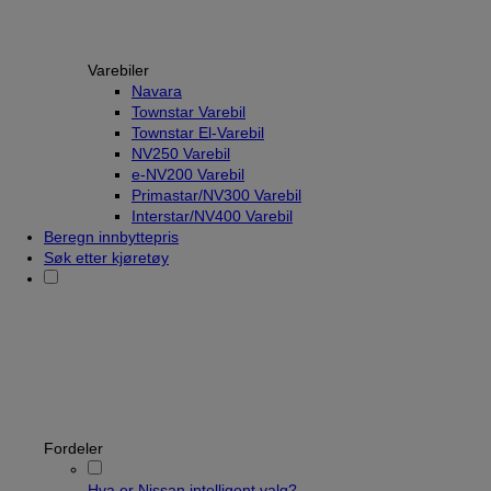
Varebiler
Navara
Townstar Varebil
Townstar El-Varebil
NV250 Varebil
e-NV200 Varebil
Primastar/NV300 Varebil
Interstar/NV400 Varebil
Beregn innbyttepris
Søk etter kjøretøy
Fordeler
Hva er Nissan intelligent valg?