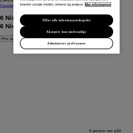
innenfor sosiale medier, reklame og analyse.
Mer informasjon
Oppdater søk
6
Nissan LEAF funnet
Tillat alle informasjonskapsler
6
Nissan LEAF funnet
Aksepter kun nødvendige
Administrer preferanser
0
person ser på
0