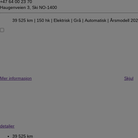
+47 64 00 23 70
Haugenveien 3,
Ski NO-1400
39 525 km |
150 hk |
Elektrisk
| Grå
| Automatisk
| Årsmodell 20
Mer informasjon
Skjul
detaljer
39 525 km