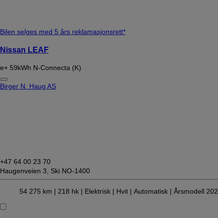
Bilen selges med 5 års reklamasjonsrett*
Nissan LEAF
e+ 59kWh N-Connecta (K)
Birger N. Haug AS
+47 64 00 23 70
Haugenveien 3,
Ski NO-1400
54 275 km |
218 hk |
Elektrisk
| Hvit
| Automatisk
| Årsmodell 20